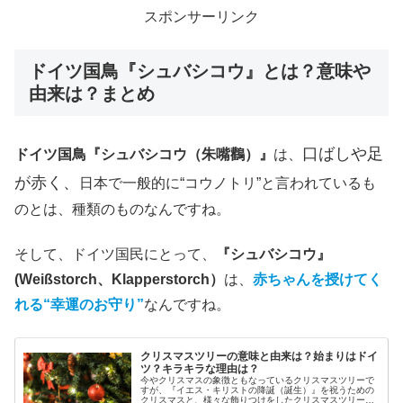
スポンサーリンク
ドイツ国鳥『シュバシコウ』とは？意味や
由来は？まとめ
口ばしや足
ドイツ国鳥『シュバシコウ（朱嘴鸛）』
は、
が赤く、
日本で一般的に“コウノトリ”と言われているも
のとは、種類のものなんですね。
そして、ドイツ国民にとって、
『シュバシコウ』
(Weißstorch、Klapperstorch）
は、
赤ちゃんを授けてく
れる“幸運のお守り”
なんですね。
クリスマスツリーの意味と由来は？始まりはドイ
ツ？キラキラな理由は？
今やクリスマスの象徴ともなっているクリスマスツリーで
すが、『イエス・キリストの降誕（誕生）』を祝うための
クリスマスと、様々な飾りつけをしたクリスマスツリー