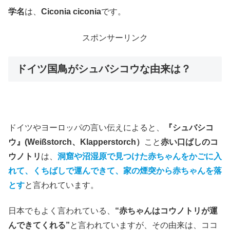
学名
は、
Ciconia ciconia
です。
スポンサーリンク
ドイツ国鳥がシュバシコウな由来は？
ドイツやヨーロッパの言い伝えによると、
『シュバシコ
ウ』(Weißstorch、Klapperstorch）
こと
赤い口ばしのコ
ウノトリ
は、
洞窟や沼湿原で見つけた赤ちゃんをかごに入
れて、くちばしで運んできて、家の煙突から赤ちゃんを落
とす
と言われています。
日本でもよく言われている、
“赤ちゃんはコウノトリが運
んできてくれる”
と言われていますが、その由来は、ココ