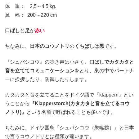
体 重： 2,5～4,5 kg.
翼 幅： 200～220 cm
口ばし
と
足
が
赤い
ちなみに、
日本のコウノトリ
の
くちばし
は
黒
です。
『シュバシコウ』の鳴き声は小さく、
口ばしでカタカタと
音を立ててコミュニケーション
をとり、巣の中でパートナ
ーに挨拶したり、防御したりします。
カタカタと音を立てることをドイツ語で『klappern』とい
うことから
『Klapperstorch(カタカタと音を立てるコウ
ノトリ)』
という名前で呼ばれることも多いです。
ちなみに、ドイツ国鳥『シュバシコウ（朱嘴鸛）』と日本
で言うコウノトリとは種類が違います。