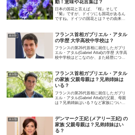
動！意味や花言葉は？
日本の国花と言えば、『桜』そして
『菊』ですが、ドイツにも国花があるん
ですね。ドイツの国花とは？その由来が
感動！意味や花言葉は？などについてご
紹介します。
フランス首相ガブリエル・アタル
未分類
の学歴 大学高校中学校は？
フランスの第26代首相に就任したガブリ
エル・アタル(Gabriel Attal)の学歴 大学高
校中学校はどこなのか、また経歴につい
てご紹介します
フランス首相ガブリエル・アタル
未分類
の家族 父親母親は？兄弟姉妹は
いる？
フランスの第26代首相に就任したガブリ
エル・アタル(Gabriel Attal)の父親、母親
は？兄弟姉妹はいる？など家族について
ご紹介します。
デンマーク王妃 (メアリー王妃) の
未分類
家族 父親母親は？兄弟姉妹はい
る？