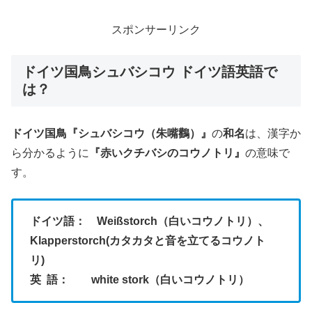
スポンサーリンク
ドイツ国鳥シュバシコウ ドイツ語英語で
は？
ドイツ国鳥『シュバシコウ（朱嘴鸛）』
の
和名
は、漢字か
ら分かるように
『赤いクチバシのコウノトリ』
の意味で
す。
ドイツ語： Weißstorch（白いコウノトリ）、
Klapperstorch(カタカタと音を立てるコウノト
リ)
英 語： white stork（白いコウノトリ）